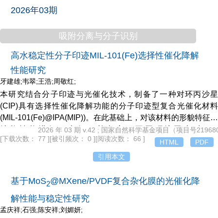
2026年03期
吸附分离与分子识别
高水稳定性分子印迹MIL-101(Fe)选择性催化降解
性能研究
牙建雄;韦翠;王浩;周敬红;
本研究结合分子印迹与光催化技术，制备了一种对环丙沙星
(CIP)具有选择性催化降解功能的分子印迹型复合光催化材料
(MIL-101(Fe)@IPA(MIP))。在此基础上，对该材料的形貌特征与
结构性能进行了表征，并考察了不同环境因素对MIL-
2026 年 03 期 v.42 ; 国家自然科学基金项目（项目号21968
[下载次数： 77 ]
[被引频次： 0 ]
[阅读次数： 66 ]
101(Fe)@IPA(MIP)催化降解性能的影响。结果表明，MIL-
HTML
PDF
101(Fe)@IPA(MIP)对CIP的饱和吸附量达95.3 mg/g，印迹因子
引用本文
2
α高达3.5。吸附动力学符合拟二级动力学模型(R
=0.9842)，等
2
基于MoS
@MXene/PVDF复合杂化膜的光催化降
温吸附过程符合Freundlich模型(R
=0.9798)。此外，吸附和重
2
复使用实验表明该材料具有高选择性识别能力和良好的可循环使
解性能与稳定性研究
用性能，经连续5个吸附-解吸循环使用后，对CIP的吸附量为
孟庆祥;石强;陈安祥;刘媚妍;
81.2 mg/g。在MIL-101(Fe)@IPA(MIP)/UV/H_2O
光催化系统中