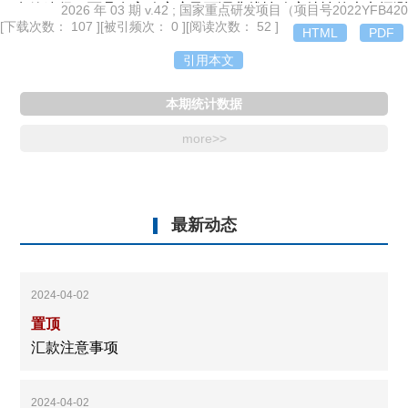
了有效途径，而具有高响应度及可调非线性响应特性的光电探测
2026 年 03 期 v.42 ; 国家重点研发项目（项目号2022YFB420
[下载次数： 107 ]
[被引频次： 0 ]
[阅读次数： 52 ]
器正是实现该技术的核心器件。文章构建了一种基于聚(3-己基
HTML
PDF
噻吩)(P3HT)和[6,6]-苯基-C
-丁酸甲酯(PC
BM)本体异质结的
71
71
引用本文
有机光电探测器(OPD)。通过系统调控活性层厚度、器件结构、
给受体比例及电子传输层组成，显著提升了器件的响应度与非线
本期统计数据
性响应能力。在自驱动模式及偏压调控下，所设计的器件表现出
more>>
良好的非线性响应特性，峰值响应度高达1.2 A/W，归一化响应
度曲线在多偏压条件下呈现明显的不重合趋势。研究结果为单器
件级别的光谱重构提供了坚实的器件基础，彰显了有机光电器件
在微型化、智能化光谱系统中的巨大应用潜力。
最新动态
2024-04-02
置顶
汇款注意事项
2024-04-02