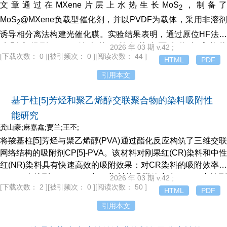
2
文章通过在MXene片层上水热生长MoS
，制备了
2
反应60 min后，对CIP的降解效率达100%，铁离子浸出量仅为
MoS
@MXene负载型催化剂，并以PVDF为载体，采用非溶剂
2
0.051 mg/L。本研究为基于铁基金属有机骨架材料在水环境中的
诱导相分离法构建光催化膜。实验结果表明，通过原位HF法成
靶向吸附和催化降解污染物提供了新策略。
功剥离得到MXene纳米片，并在其表面水热生成花状
2026 年 03 期 v.42 ;
[下载次数： 0 ]
[被引频次： 0 ]
[阅读次数： 44 ]
MoS
,XRD、FTIR等测试结果证实了其成功制备。紫外-可见漫
HTML
PDF
2
反射光谱与光电化学测试显示，MoS
@MXene的催化性能优于
引用本文
2
MoS
，其中MoS
@MXene-40催化剂与MoS
@MXene/PVDF-
2
2
2
基于柱[5]芳烃和聚乙烯醇交联聚合物的染料吸附性
2光催化膜的降解性能最优，在光照60min和120 min后对罗丹明
B的降解率分别为70.1%和88.8%，对四环素的降解率分别为
能研究
72%和78%。经3次循环后，材料降解率仍可维持初始值的
龚山豪;麻嘉鑫;贾兰;王丕;
94.77%，展现出良好的稳定性。
将羧基柱[5]芳烃与聚乙烯醇(PVA)通过酯化反应构筑了三维交联
网络结构的吸附剂CP[5]-PVA。该材料对刚果红(CR)染料和中性
红(NR)染料具有快速高效的吸附效果：对CR染料的吸附效率在
30 min内达到96.85%，对NR染料的吸附效率在45 min内达到
2026 年 03 期 v.42 ;
[下载次数： 2 ]
[被引频次： 0 ]
[阅读次数： 50 ]
99.92%。CP[5]-PVA对CR和NR的吸附过程符合准二级动力学
HTML
PDF
模型和Langmuir等温吸附模型，最大吸附量分别为258.40 mg/g
引用本文
和125.16 mg/g。