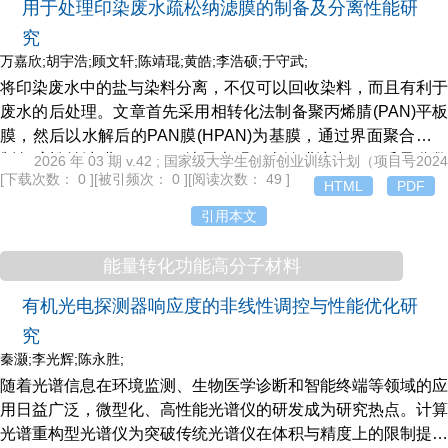
用于处理印染废水疏松纳滤膜的制备及分离性能研
究
万嘉欣;胡宇浩;顾文轩;陈靖琨;黄皓;李浩硕;于守武;
将印染废水中的盐与染料分离，不仅可以回收染料，而且有利于
废水的后处理。文章首先采用相转化法制备聚丙烯腈(PAN)平板
膜，然后以水解后的PAN膜(HPAN)为基膜，通过界面聚合反应
制备疏松纳滤膜(LNMs)。结果表明，当铸膜液中PAN质量分数
2026 年 03 期 v.42 ; 国家级大学生创新创业训练计划（项目号20241
[下载次数： 0 ]
[被引频次： 0 ]
[阅读次数： 49 ]
为15%、LiCl质量分数为2%时，制备得到的PAN膜性能最优。
HTML
PDF
HPAN最优水解条件为50℃水解1 h，最优后处理参数为60℃热
引用本文
-
处理15 min。此条件下制得的LNMs的纯水通量为125 LMH·bar
1
能量转化功能高分子材料
，对刚果红(CR)和亚甲基蓝(MB)的截留率>90%，对Na_2SO
4
和NaCl的截留率<15%，表现出对染料/盐分离的高选择性；
有机光电探测器响应度的非线性调控与性能优化研
LNMs对CR和Na_2SO
进料液在10 h内保持了稳定的分离效
4
究
果；LNMs经过3次循环后，通量恢复率仍保持在88.8%，表现出
秦灏;李光辉;陈永胜;
优异的抗污染性能。
随着光谱信息在环境监测、生物医学诊断和智能终端等领域的应
用日益广泛，微型化、高性能光谱仪的研发成为研究热点。计算
光谱重构型光谱仪为突破传统光谱仪在体积与精度上的限制提供